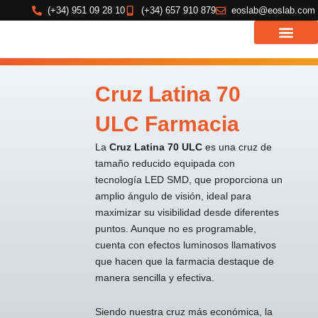
Ir
(+34) 951 09 28 10
(+34) 657 910 879
eoslab@eoslab.com
al
contenido
Cruz Latina 70
ULC Farmacia
La
Cruz Latina 70 ULC
es una cruz de
tamaño reducido equipada con
tecnología LED SMD, que proporciona un
amplio ángulo de visión, ideal para
maximizar su visibilidad desde diferentes
puntos. Aunque no es programable,
cuenta con efectos luminosos llamativos
que hacen que la farmacia destaque de
manera sencilla y efectiva.
Siendo nuestra cruz más económica, la