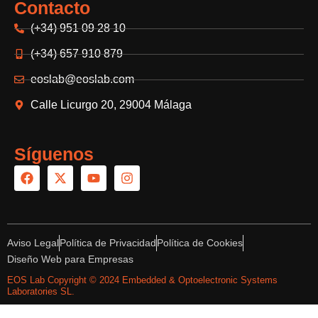
Contacto
(+34) 951 09 28 10
(+34) 657 910 879
eoslab@eoslab.com
Calle Licurgo 20, 29004 Málaga
Síguenos
F
X
Y
I
a
-
o
n
c
t
u
s
e
w
t
t
b
i
u
a
o
t
b
g
Aviso Legal
Política de Privacidad
Política de Cookies
o
t
e
r
k
e
a
Diseño Web para Empresas
r
m
EOS Lab Copyright © 2024 Embedded & Optoelectronic Systems
Laboratories SL.