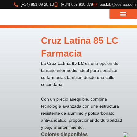
Ir
(+34) 951 09 28 10
(+34) 657 910 879
eoslab@eoslab.com
al
contenido
Cruz Latina 85 LC
Farmacia
La Cruz
Latina 85 LC
es una opción de
tamaño intermedio, ideal para señalizar
su farmacias también desde una calle
secundaria.
Con un precio asequible, combina
tecnología avanzada con una estructura
resistente de aluminio y policarbonato
antivandálico, proporcionando durabilidad
y bajo mantenimiento.
Colores disponibles