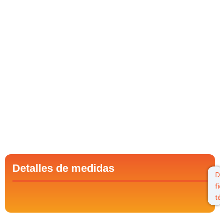
Detalles de medidas
D
f
t